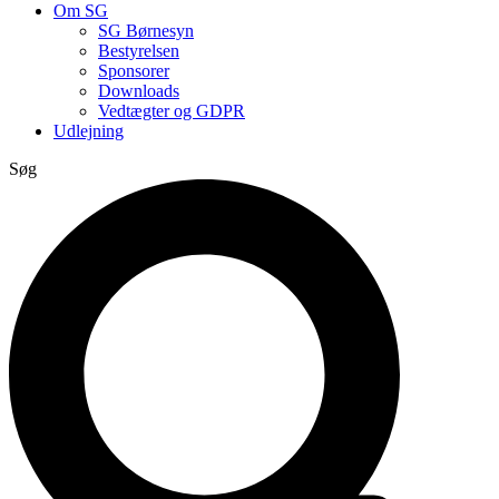
Om SG
SG Børnesyn
Bestyrelsen
Sponsorer
Downloads
Vedtægter og GDPR
Udlejning
Søg