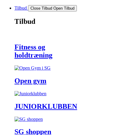
Tilbud
Close Tilbud
Open Tilbud
Tilbud
Fitness og
hold­træning
Open gym
JUNIOR­KLUBBEN
SG shoppen