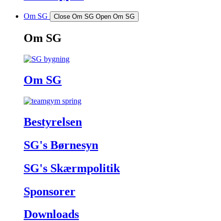
Om SG
Close Om SG
Open Om SG
Om SG
Om SG
Bestyrelsen
SG's Børnesyn
SG's Skærmpolitik
Sponsorer
Downloads