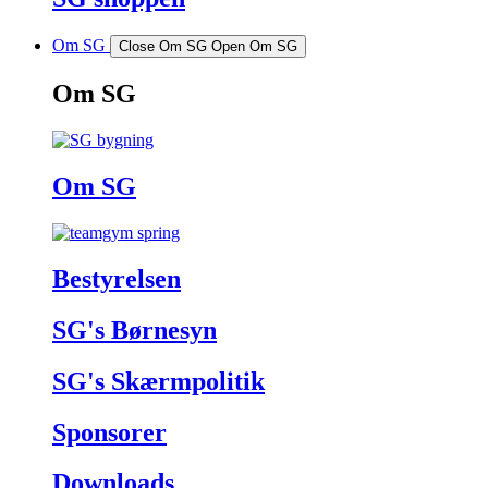
Om SG
Close Om SG
Open Om SG
Om SG
Om SG
Bestyrelsen
SG's Børnesyn
SG's Skærmpolitik
Sponsorer
Downloads