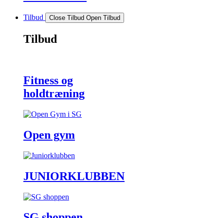
Tilbud
Close Tilbud
Open Tilbud
Tilbud
Fitness og
hold­træning
Open gym
JUNIOR­KLUBBEN
SG shoppen